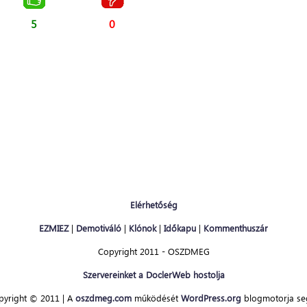
5
0
Elérhetőség
EZMIEZ
|
Demotiváló
|
Klónok
|
Időkapu
|
Kommenthuszár
Copyright 2011 - OSZDMEG
Szervereinket a DoclerWeb hostolja
pyright © 2011 | A
oszdmeg.com
működését
WordPress.org
blogmotorja seg