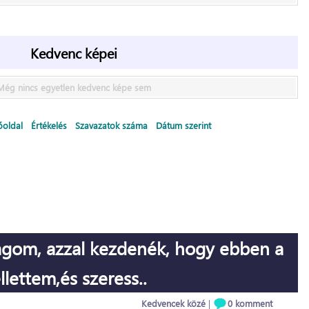
Kedvenc képei
Még nincs egyetlen kedvenc képe sem
őoldal
Értékelés
Szavazatok száma
Dátum szerint
ágom, azzal kezdenék, hogy ebben a
lettem,és szeress..
Kedvencek közé
|
0 komment