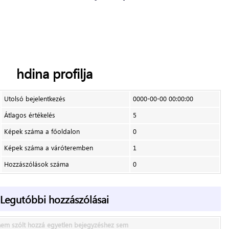
hdina
profilja
Utolsó bejelentkezés
0000-00-00 00:00:00
Átlagos értékelés
5
Képek száma a főoldalon
0
Képek száma a váróteremben
1
Hozzászólások száma
0
Legutóbbi hozzászólásai
em szólt hozzá egyetlen bejegyzéshez sem