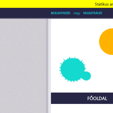
Statikus a
vagy
BEJELENTKEZÉS
REGISZTRÁCIÓ
FŐOLDAL