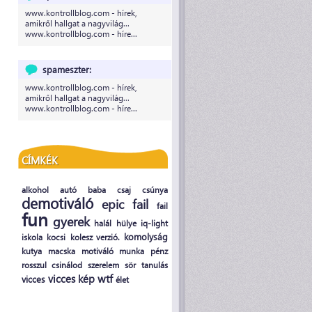
www.kontrollblog.com - hírek,
amikről hallgat a nagyvilág...
www.kontrollblog.com - híre...
spameszter:
www.kontrollblog.com - hírek,
amikről hallgat a nagyvilág...
www.kontrollblog.com - híre...
CÍMKÉK
alkohol
autó
baba
csaj
csúnya
demotiváló
epic fail
fail
fun
gyerek
halál
hülye
iq-light
komolyság
iskola
kocsi
kolesz verzió.
kutya
macska
motiváló
munka
pénz
rosszul csinálod
szerelem
sör
tanulás
wtf
vicces kép
vicces
élet