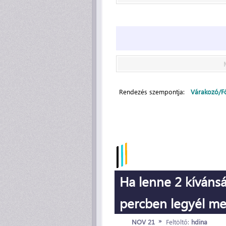
Rendezés szempontja:
Várakozó/F
Ha lenne 2 kíváns
percben legyél mel
»
NOV 21
Feltöltő:
hdina