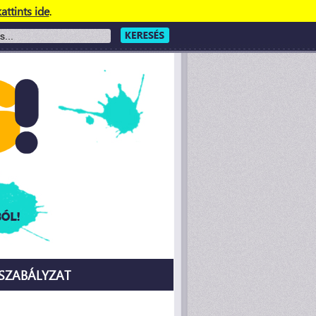
attints ide
.
SZABÁLYZAT