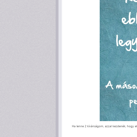
Ha lenne 2 kívánságom, azzal kezdenék, hogy ebb