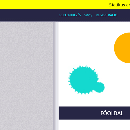
Statikus a
vagy
BEJELENTKEZÉS
REGISZTRÁCIÓ
FŐOLDAL