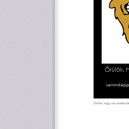
Őrülök, hogy van önbecsülés