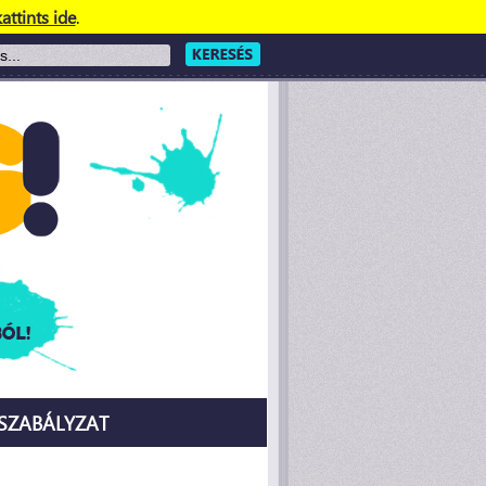
attints ide
.
SZABÁLYZAT