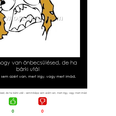
ed, de ha bárki utál - semmiképp sem azért van, mert irigy, vagy mert imád.
0
0