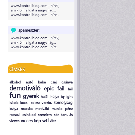
www.kontrollblog.com - hírek,
amikről hallgat a nagyvilág...
www.kontrollblog.com - híre...
spameszter:
www.kontrollblog.com - hírek,
amikről hallgat a nagyvilág...
www.kontrollblog.com - híre...
CÍMKÉK
alkohol
autó
baba
csaj
csúnya
demotiváló
epic fail
fail
fun
gyerek
halál
hülye
iq-light
komolyság
iskola
kocsi
kolesz verzió.
kutya
macska
motiváló
munka
pénz
rosszul csinálod
szerelem
sör
tanulás
wtf
vicces kép
vicces
élet