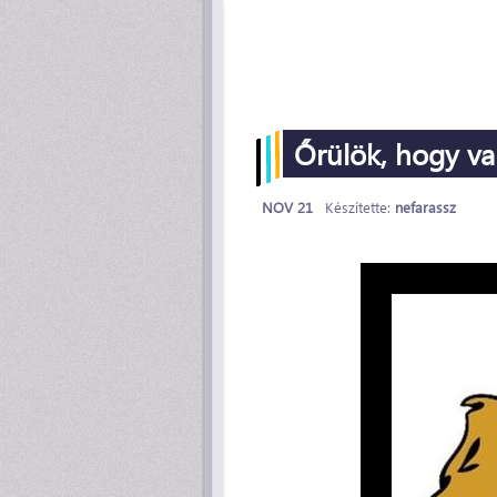
Őrülök, hogy va
NOV 21
Készítette:
nefarassz