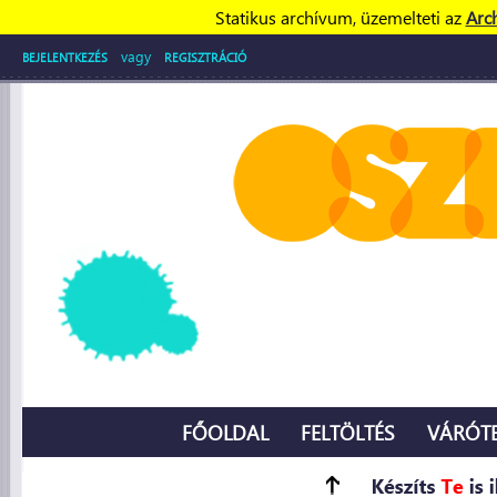
Statikus archívum, üzemelteti az
Arc
vagy
BEJELENTKEZÉS
REGISZTRÁCIÓ
FŐOLDAL
FELTÖLTÉS
VÁRÓT