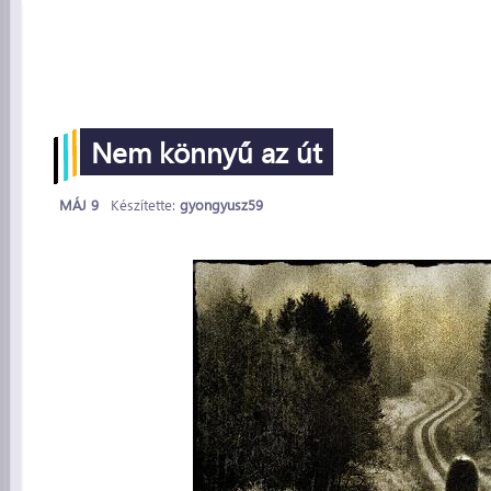
Nem könnyű az út
MÁJ 9
Készítette:
gyongyusz59