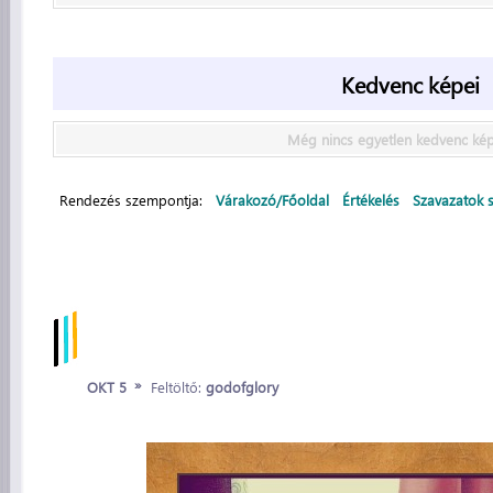
Kedvenc képei
Még nincs egyetlen kedvenc ké
Rendezés szempontja:
Várakozó/Főoldal
Értékelés
Szavazatok 
»
OKT 5
Feltöltő:
godofglory