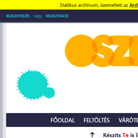
Statikus archívum, üzemelteti az
Arc
vagy
BEJELENTKEZÉS
REGISZTRÁCIÓ
FŐOLDAL
FELTÖLTÉS
VÁRÓT