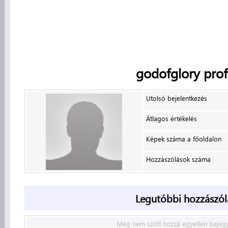
godofglory
profi
Utolsó bejelentkezés
Átlagos értékelés
Képek száma a főoldalon
Hozzászólások száma
Legutóbbi hozzászól
Még nem szólt hozzá egyetlen bejeg