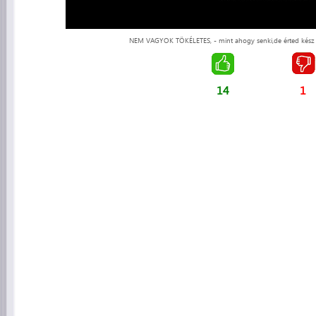
NEM VAGYOK TÖKÉLETES, - mint ahogy senki,de érted kész 
14
1