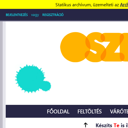
Statikus archívum, üzemelteti az
Arc
vagy
BEJELENTKEZÉS
REGISZTRÁCIÓ
FŐOLDAL
FELTÖLTÉS
VÁRÓT