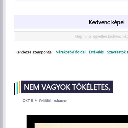
Kedvenc képei
Még nincs egyetlen kedvenc ké
Rendezés szempontja:
Várakozó/Főoldal
Értékelés
Szavazatok 
NEM VAGYOK TÖKÉLETES,
»
OKT 5
Feltöltő:
kukacne