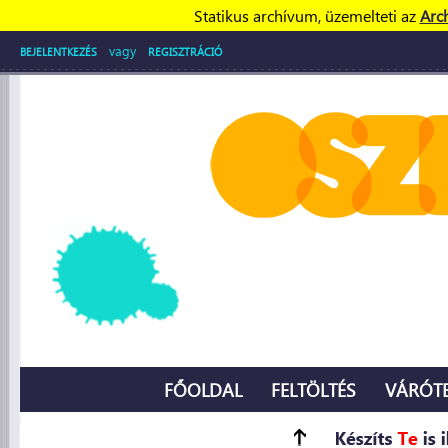
Statikus archívum, üzemelteti az
Arc
vagy
BEJELENTKEZÉS
REGISZTRÁCIÓ
FŐOLDAL
FELTÖLTÉS
VÁRÓT