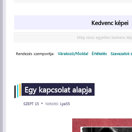
Kedvenc képei
Még nincs egyetlen kedvenc ké
Rendezés szempontja:
Várakozó/Főoldal
Értékelés
Szavazatok 
Egy kapcsolat alapja
»
SZEPT 15
Feltöltő:
Lya55